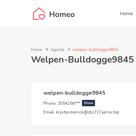
Home
Home
Agents
welpen-bulldogge9845
Welpen-Bulldogge9845
welpen-bulldogge9845
Phone:
3054256***
Show
Email:
krystle.merrick@zbz727.jerrie.top